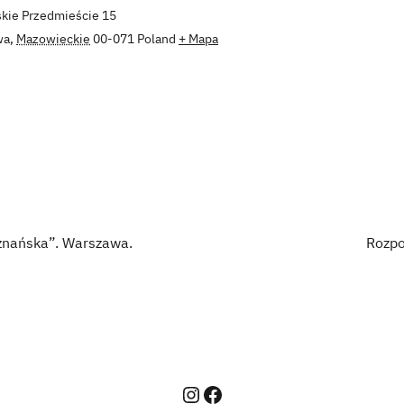
kie Przedmieście 15
wa
,
Mazowieckie
00-071
Poland
+ Mapa
oznańska”. Warszawa.
Rozpo
Instagram
Facebook