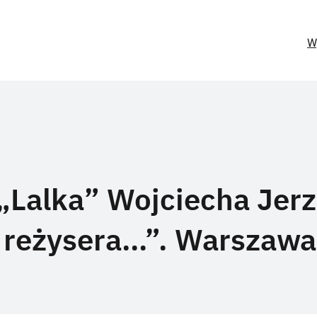
W
„Lalka” Wojciecha Jer
n reżysera…”. Warszawa