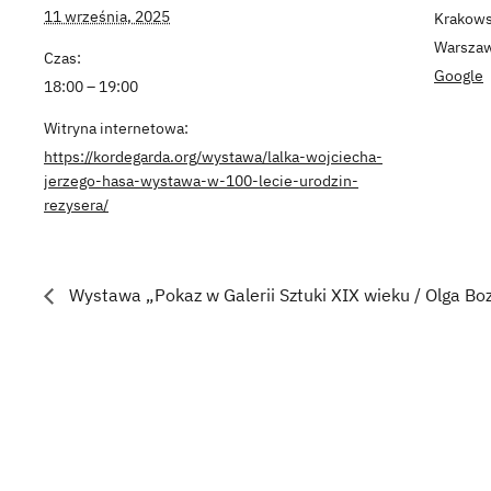
11 września, 2025
Krakows
Warsza
Czas:
Google
18:00 – 19:00
Witryna internetowa:
https://kordegarda.org/wystawa/lalka-wojciecha-
jerzego-hasa-wystawa-w-100-lecie-urodzin-
rezysera/
Wystawa „Pokaz w Galerii Sztuki XIX wieku / Olga B