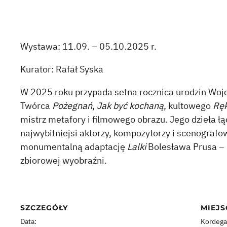
Wystawa: 11.09. – 05.10.2025 r.
Kurator: Rafał Syska
W 2025 roku przypada setna rocznica urodzin Wojc
Twórca
Pożegnań
,
Jak być kochaną
, kultowego
Ręk
mistrz metafory i filmowego obrazu. Jego dzieła łą
najwybitniejsi aktorzy, kompozytorzy i scenograf
monumentalną adaptację
Lalki
Bolesława Prusa – i
zbiorowej wyobraźni.
SZCZEGÓŁY
MIEJS
Data:
Kordega